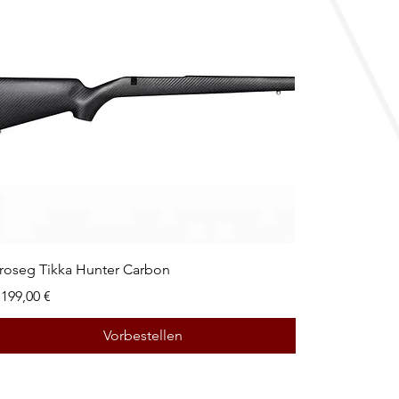
roseg Tikka Hunter Carbon
reis
.199,00 €
Vorbestellen