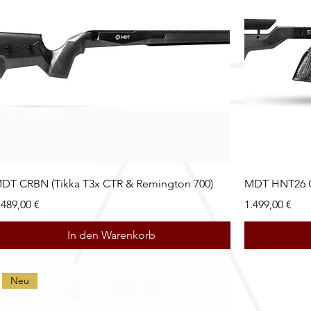
DT CRBN (Tikka T3x CTR & Remington 700)
MDT HNT26 C
reis
Preis
.489,00 €
1.499,00 €
In den Warenkorb
Neu