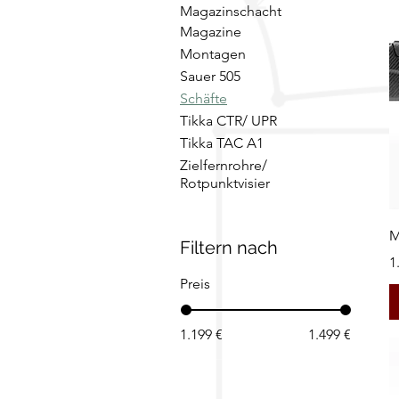
Magazinschacht
Magazine
Montagen
Sauer 505
Schäfte
Tikka CTR/ UPR
Tikka TAC A1
Zielfernrohre/
Rotpunktvisier
M
Filtern nach
P
1
Preis
1.199 €
1.499 €