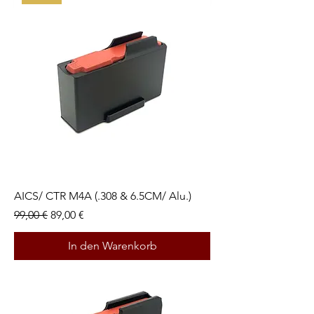
AICS/ CTR M4A (.308 & 6.5CM/ Alu.)
Standardpreis
Sale-Preis
99,00 €
89,00 €
In den Warenkorb