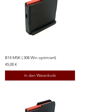
B14 M5K (.308 Win optimiert)
Preis
45,00 €
In den Warenkorb