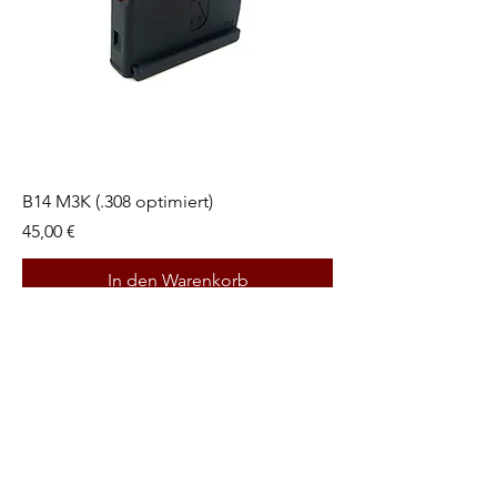
B14 M3K (.308 optimiert)
Preis
45,00 €
In den Warenkorb
Rechtliches
AGBs
Datenschutz
Widerrufsrecht